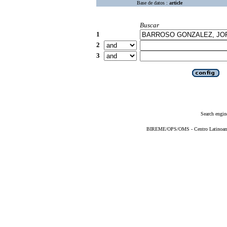
Base de datos :
article
Buscar
1
2
3
Search engin
BIREME/OPS/OMS - Centro Latinoameri