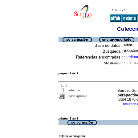
Colecció
Base de datos :
article
Búsqueda :
BARROSO
Referencias encontradas :
refina
1
[
Mostrando:
1 .. 1
en el
página 1 de 1
1 / 1
selecciona
Barroso Gon
perspectiv
para imprimir
ISSN 1870-
resumen 
·
página 1 de 1
Refinar la búsqueda