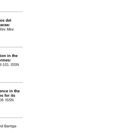
os del
tacea:
Rev. Mex.
tion in the
ormes:
.93-101. ISSN
ence in the
s for its
106. ISSN
nd Barriga-