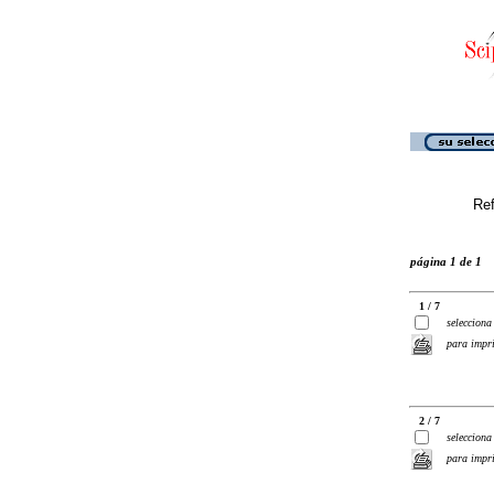
Ref
página 1 de 1
1 / 7
selecciona
para impr
2 / 7
selecciona
para impr