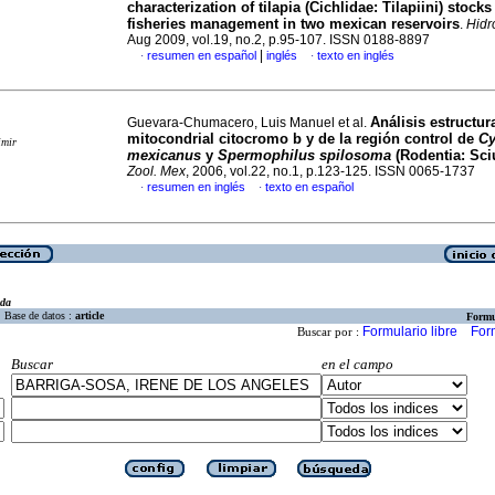
characterization of tilapia (Cichlidae: Tilapiini) stocks 
fisheries management in two mexican reservoirs
.
Hidr
Aug 2009, vol.19, no.2, p.95-107. ISSN 0188-8897
|
resumen en español
inglés
texto en inglés
·
·
Análisis estructur
Guevara-Chumacero, Luis Manuel et al.
mitocondrial citocromo b y de la región control de
C
imir
mexicanus
y
Spermophilus spilosoma
(Rodentia: Sci
Zool. Mex
, 2006, vol.22, no.1, p.123-125. ISSN 0065-1737
resumen en inglés
texto en español
·
·
eda
Base de datos :
article
Formu
Formulario libre
For
Buscar por :
Buscar
en el campo