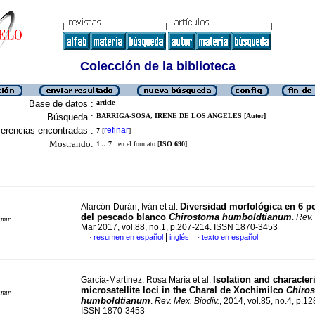
Colección de la biblioteca
Base de datos :
article
Búsqueda :
BARRIGA-SOSA, IRENE DE LOS ANGELES [Autor]
erencias encontradas :
refinar
7
[
]
Mostrando:
1 .. 7
en el formato [
ISO 690
]
Diversidad morfológica en 6 p
Alarcón-Durán, Iván et al.
del pescado blanco
Chirostoma humboldtianum
.
Rev.
imir
Mar 2017, vol.88, no.1, p.207-214. ISSN 1870-3453
|
resumen en español
inglés
texto en español
·
·
Isolation and character
García-Martínez, Rosa María et al.
microsatellite loci in the Charal de Xochimilco
Chiro
imir
humboldtianum
.
Rev. Mex. Biodiv.
, 2014, vol.85, no.4, p.1
ISSN 1870-3453