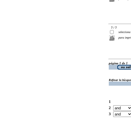
7 / 7
selecciona
para impr
página 1 de 1
Refinar la búsqu
1
2
3