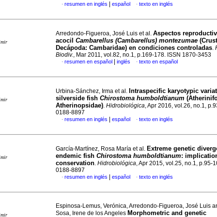
|
resumen en inglés
español
texto en inglés
·
·
Aspectos reproductiv
Arredondo-Figueroa, José Luis et al.
acocil
Cambarellus (Cambarellus) montezumae
(Crus
imir
Decápoda: Cambaridae) en condiciones controladas
.
Biodiv.
, Mar 2011, vol.82, no.1, p.169-178. ISSN 1870-3453
|
resumen en español
inglés
texto en español
·
·
Intraspecific karyotypic varia
Urbina-Sánchez, Irma et al.
silverside fish
Chirostoma humboldtianum
(Atherinif
imir
Atherinopsidae)
.
Hidrobiológica
, Apr 2016, vol.26, no.1, p
0188-8897
|
resumen en inglés
español
texto en inglés
·
·
Extreme genetic diverg
García-Martínez, Rosa María et al.
endemic fish
Chirostoma humboldtianum
:
implication
imir
conservation
.
Hidrobiológica
, Apr 2015, vol.25, no.1, p.95-
0188-8897
|
resumen en inglés
español
texto en inglés
·
·
Espinosa-Lemus, Verónica, Arredondo-Figueroa, José Luis a
Morphometric and genetic
Sosa, Irene de los Angeles
imir