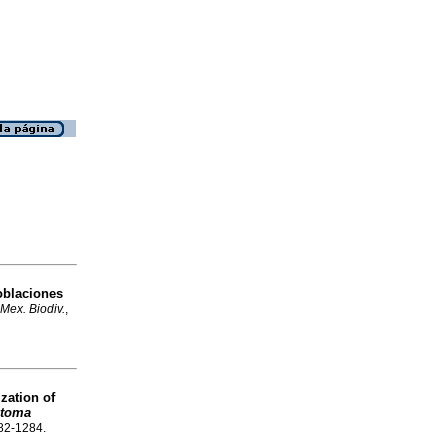
oblaciones
 Mex. Biodiv.
,
ization of
stoma
282-1284.