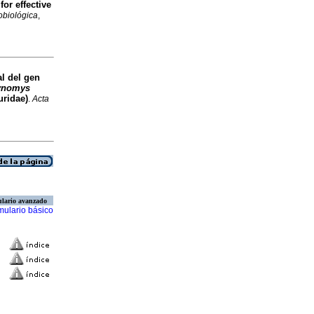
for effective
obiológica
,
al del gen
ynomys
uridae)
.
Acta
lario avanzado
mulario básico