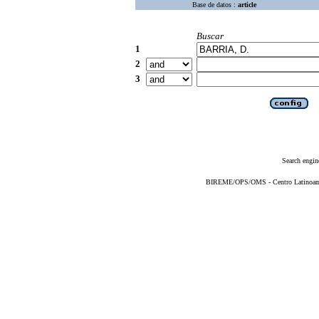
Base de datos :
article
Buscar
1
2
3
Search engin
BIREME/OPS/OMS - Centro Latinoameri