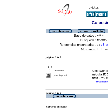
Colecció
Base de datos :
article
Búsqueda :
BARRIA, D
Referencias encontradas :
refina
1
[
Mostrando:
1 .. 1
en el
página 1 de 1
1 / 1
selecciona
Kimeswenger
nebula IC 5
para imprimir
data
.
Rev. m
resumen e
·
página 1 de 1
Refinar la búsqueda