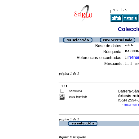
Colecció
Base de datos :
article
Búsqueda :
BARRERA
Referencias encontradas :
refina
1
[
Mostrando:
1 .. 1
en el
página 1 de 1
1 / 1
selecciona
Barrera-Sánc
órtesis rob
para imprimir
ISSN 2594-
resumen 
·
página 1 de 1
Refinar la búsqueda