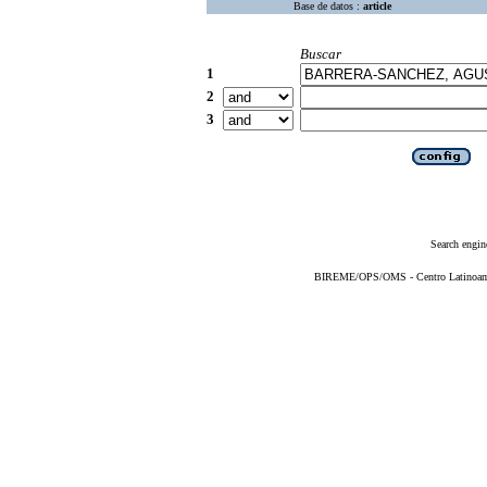
Base de datos :
article
Buscar
1
2
3
Search engin
BIREME/OPS/OMS - Centro Latinoameri