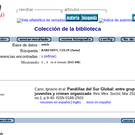
Colección de la biblioteca
Base de datos :
article
Búsqueda :
BARENDTS, COLIN [Autor]
erencias encontradas :
refinar
1
[
]
Mostrando:
1 .. 1
en el formato [
ISO 690
]
Pandillas del Sur Global: entre gru
Cano, Ignacio et al.
juveniles y crimen organizado
.
Rev. Mex. Sociol
, Mar 202
imir
no.1, p.9-40. ISSN 0188-2503
|
resumen en español
inglés
texto en español
·
·
eda