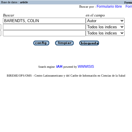
Base de datos :
article
Formu
Formulario libre
For
Buscar por :
Buscar
en el campo
iAH
WWWISIS
Search engine:
powered by
BIREME/OPS/OMS - Centro Latinoamericano y del Caribe de Información en Ciencias de la Salud