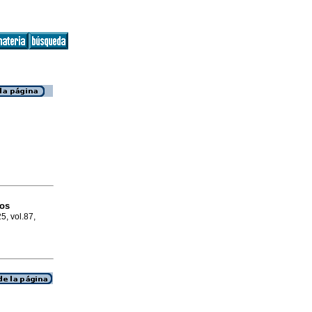
pos
5, vol.87,