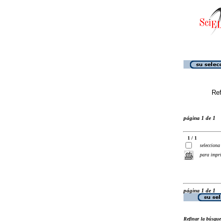
Ref
página 1 de 1
1 / 1
selecciona
para impr
página 1 de 1
Refinar la búsqu