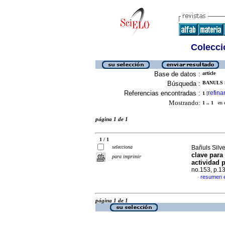
Colecció
Base de datos :
article
Búsqueda :
BANULS 
Referencias encontradas :
refina
1
[
Mostrando:
1 .. 1
en el
página 1 de 1
1 / 1
selecciona
Bañuls Silv
clave para
para imprimir
actividad 
no.153, p.1
resumen 
·
página 1 de 1