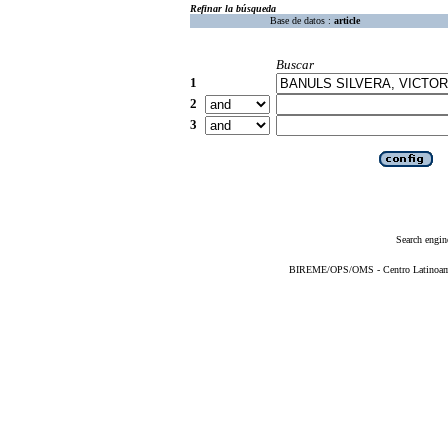
Refinar la búsqueda
Base de datos :
article
Buscar
1
2
3
Search engin
BIREME/OPS/OMS - Centro Latinoameri