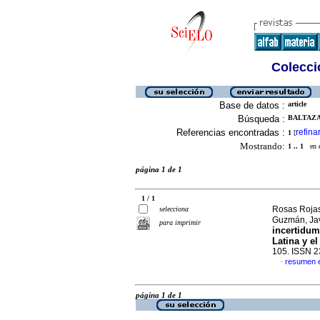
Colecció
Base de datos :
article
Búsqueda :
BALTAZA
Referencias encontradas :
refina
1
[
Mostrando:
1 .. 1
en el
página 1 de 1
1 / 1
Rosas Rojas
selecciona
Guzmán, Ja
para imprimir
incertidum
Latina y e
105. ISSN 
resumen 
·
página 1 de 1