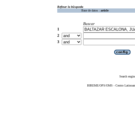
Refinar la búsqueda
Base de datos :
article
Buscar
1
2
3
Search engin
BIREME/OPS/OMS - Centro Latinoameri