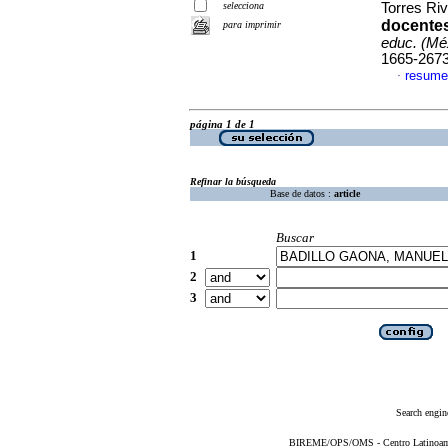
selecciona
Torres Riv
docente
para imprimir
educ. (Mé
1665-267
resume
·
página 1 de 1
Refinar la búsqueda
Base de datos :
article
Buscar
1
2
3
Search engin
BIREME/OPS/OMS - Centro Latinoameri