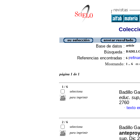
Colecció
Base de datos :
article
Búsqueda :
BADILLO
Referencias encontradas :
refina
6
[
Mostrando:
1 .. 6
en el
página 1 de 1
1 / 6
selecciona
Badillo G
educ. sup
para imprimir
2760
texto e
·
2 / 6
selecciona
Badillo G
anteproy
para imprimir
sup
, Dic 