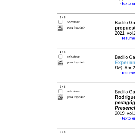
texto e
·
3 / 6
selecciona
Badillo G
propuest
para imprimir
2021, vol
resume
·
4 / 6
selecciona
Badillo G
Experien
para imprimir
DF)
, Abr 
resume
·
5 / 6
selecciona
Badillo G
Rodrígue
para imprimir
pedagógi
Presenci
2019, vol
texto e
·
6 / 6