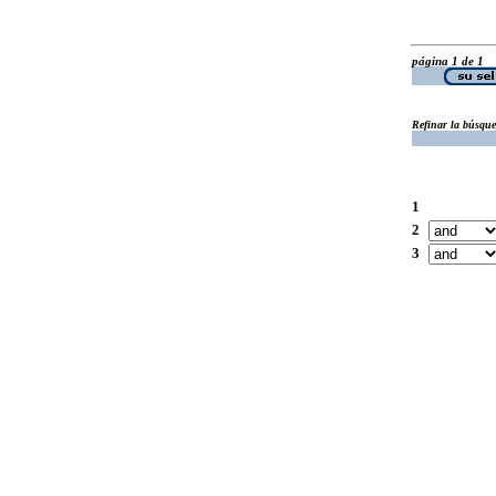
página 1 de 1
Refinar la búsqu
1
2
3