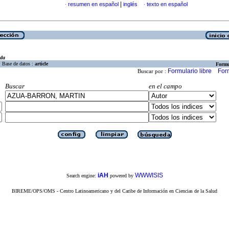
|
resumen en español
inglés
texto en español
·
·
eda
Base de datos :
article
Formu
Formulario libre
For
Buscar por :
Buscar
en el campo
iAH
WWWISIS
Search engine:
powered by
BIREME/OPS/OMS - Centro Latinoamericano y del Caribe de Información en Ciencias de la Salud