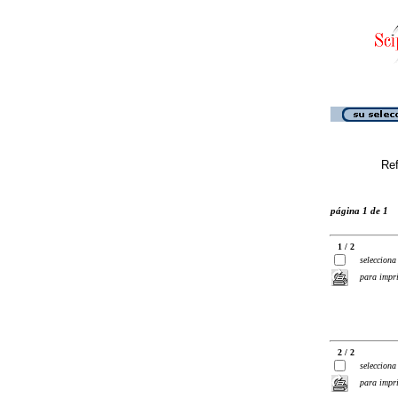
Ref
página 1 de 1
1 / 2
selecciona
para impr
2 / 2
selecciona
para impr