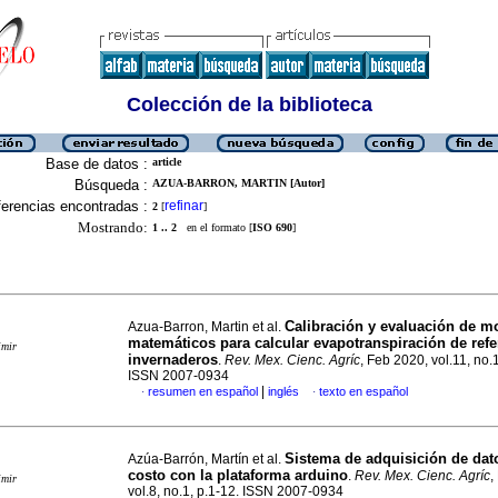
Colección de la biblioteca
Base de datos :
article
Búsqueda :
AZUA-BARRON, MARTIN [Autor]
erencias encontradas :
refinar
2
[
]
Mostrando:
1 .. 2
en el formato [
ISO 690
]
Calibración y evaluación de m
Azua-Barron, Martin et al.
matemáticos para calcular evapotranspiración de refe
imir
invernaderos
.
Rev. Mex. Cienc. Agríc
, Feb 2020, vol.11, no.
ISSN 2007-0934
|
resumen en español
inglés
texto en español
·
·
Sistema de adquisición de dat
Azúa-Barrón, Martín et al.
costo con la plataforma arduino
.
Rev. Mex. Cienc. Agríc
,
imir
vol.8, no.1, p.1-12. ISSN 2007-0934