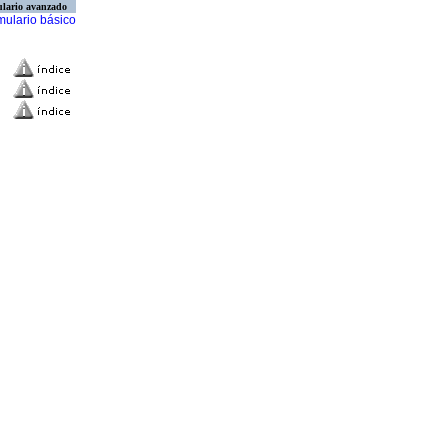
lario avanzado
mulario básico