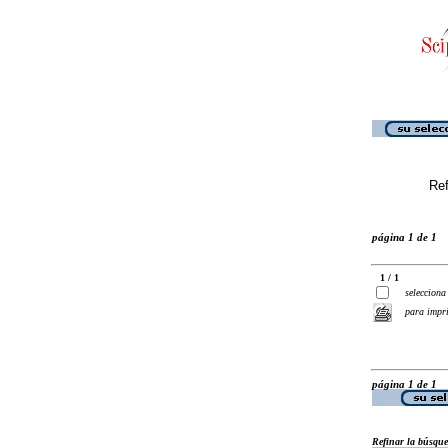
Ref
página 1 de 1
1 / 1
selecciona
para impr
página 1 de 1
Refinar la búsqu