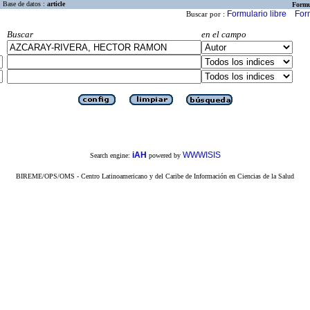
Base de datos :
article
Formu
Formulario libre
For
Buscar por :
Buscar
en el campo
iAH
WWWISIS
Search engine:
powered by
BIREME/OPS/OMS - Centro Latinoamericano y del Caribe de Información en Ciencias de la Salud