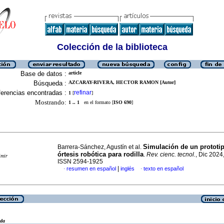
Colección de la biblioteca
Base de datos :
article
Búsqueda :
AZCARAY-RIVERA, HECTOR RAMON [Autor]
erencias encontradas :
refinar
1
[
]
Mostrando:
1 .. 1
en el formato [
ISO 690
]
Simulación de un prototip
Barrera-Sánchez, Agustín et al.
órtesis robótica para rodilla
.
Rev. cienc. tecnol.
, Dic 2024,
imir
ISSN 2594-1925
|
resumen en español
inglés
texto en español
·
·
eda