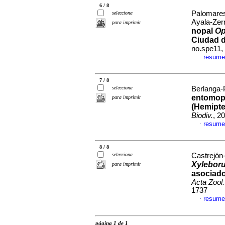
6 / 8
Palomares
selecciona
Ayala-Zer
para imprimir
nopal
Op
Ciudad 
no.spe11,
resume
·
7 / 8
selecciona
Berlanga-P
entomop
para imprimir
(Hemipte
Biodiv.
, 2
resume
·
8 / 8
selecciona
Castrejón-
Xylebor
para imprimir
asociado
Acta Zool
1737
resume
·
página 1 de 1