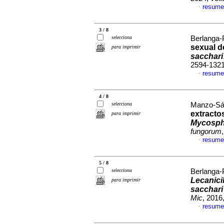
resume
·
3 / 8
selecciona
Berlanga-P
sexual 
para imprimir
sacchari
2594-132
resume
·
4 / 8
selecciona
Manzo-Sán
extracto
para imprimir
Mycospha
fungorum
resume
·
5 / 8
selecciona
Berlanga-P
Lecanici
para imprimir
sacchari
Mic
, 2016
resume
·