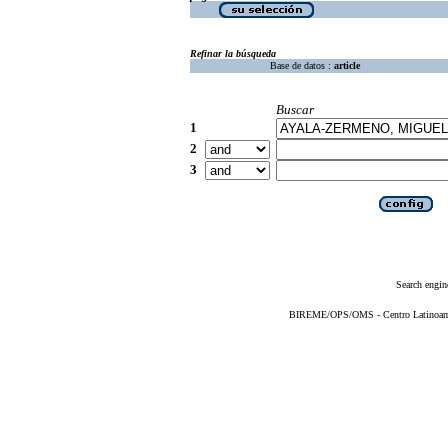
Refinar la búsqueda
Base de datos :
article
Buscar
1
2
3
Search engin
BIREME/OPS/OMS - Centro Latinoameri