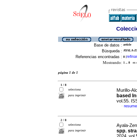
Colecció
Base de datos :
article
Búsqueda :
AYALA-Z
Referencias encontradas :
refina
8
[
Mostrando:
1 .. 8
en el
página 1 de 1
1 / 8
selecciona
Murillo-Al
based In
para imprimir
vol.55. I
resume
·
2 / 8
selecciona
Ayala-Zer
spp. stra
para imprimir
2024, vol