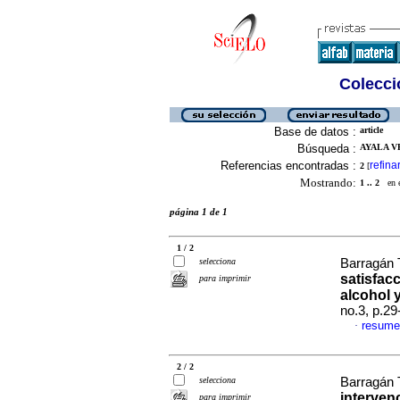
Colecció
Base de datos :
article
Búsqueda :
AYALA V
Referencias encontradas :
refina
2
[
Mostrando:
1 .. 2
en el
página 1 de 1
1 / 2
selecciona
Barragán T
satisfac
para imprimir
alcohol 
no.3, p.2
resume
·
2 / 2
selecciona
Barragán T
interven
para imprimir