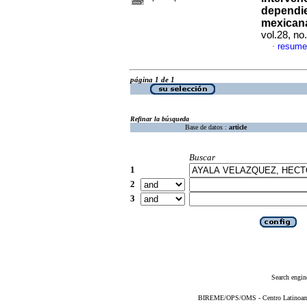
dependie
mexicana
vol.28, n
resume
·
página 1 de 1
Refinar la búsqueda
Base de datos :
article
Buscar
1
2
3
Search engin
BIREME/OPS/OMS - Centro Latinoameri