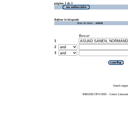
página 1 de 1
Refinar la búsqueda
Base de datos :
article
Buscar
1
2
3
Search engin
BIREME/OPS/OMS - Centro Latinoameri