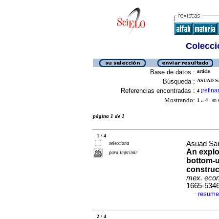
Colecció
Base de datos :
article
Búsqueda :
ASUAD S
Referencias encontradas :
refina
4
[
Mostrando:
1 .. 4
en el
página 1 de 1
1 / 4
Asuad Sa
selecciona
An explo
para imprimir
bottom-u
construc
mex. econ
1665-534
resume
·
2 / 4