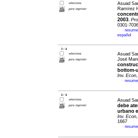
Asuad San
selecciona
Ramírez 
para imprimir
concentr
2003
.
Pro
0301-703
resume
·
español
3 / 4
Asuad Sa
selecciona
José Man
para imprimir
construc
bottom-u
Inv. Econ
resume
·
4 / 4
selecciona
Asuad Sa
debe ate
para imprimir
urbano e
Inv. Econ
1667
resume
·