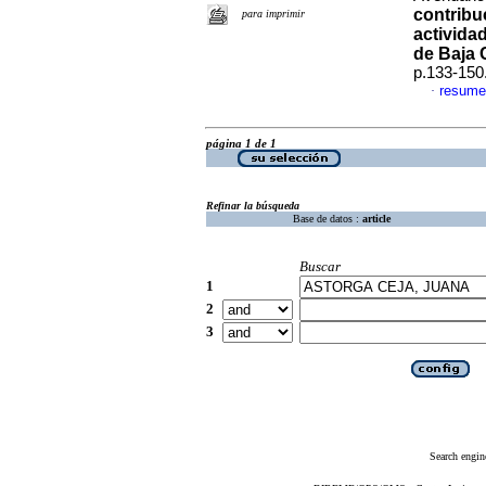
contribu
para imprimir
activida
de Baja C
p.133-150
resume
·
página 1 de 1
Refinar la búsqueda
Base de datos :
article
Buscar
1
2
3
Search engin