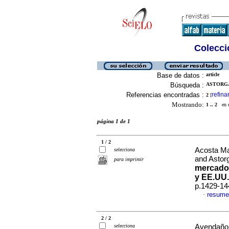
Colecció
Base de datos :
article
Búsqueda :
ASTORGA 
Referencias encontradas :
refina
2
[
Mostrando:
1 .. 2
en el
página 1 de 1
1 / 2
Acosta Ma
selecciona
and Astor
para imprimir
mercados
y EE.UU.
p.1429-14
resume
·
2 / 2
selecciona
Avendaño 