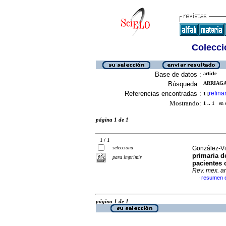
Colecció
Base de datos :
article
Búsqueda :
ARRIAGA
Referencias encontradas :
refina
1
[
Mostrando:
1 .. 1
en el
página 1 de 1
1 / 1
selecciona
González-Vi
primaria 
para imprimir
pacientes 
Rev. mex. an
resumen 
·
página 1 de 1