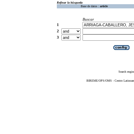
Refinar la búsqueda
Base de datos :
article
Buscar
1
2
3
Search engin
BIREME/OPS/OMS - Centro Latinoameri