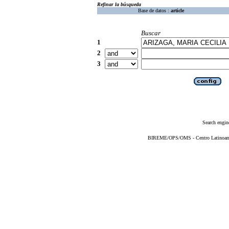
Refinar la búsqueda
Base de datos :
article
Buscar
1
2
3
Search engin
BIREME/OPS/OMS - Centro Latinoameri