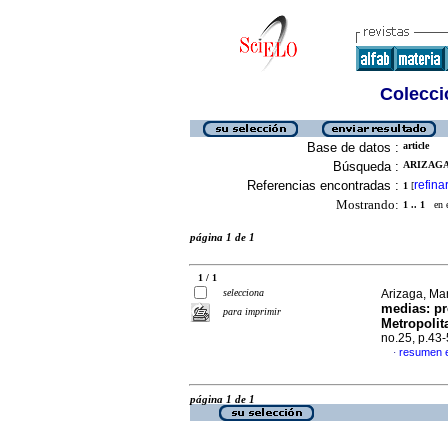
Colecció
Base de datos :
article
Búsqueda :
ARIZAGA,
Referencias encontradas :
refina
1
[
Mostrando:
1 .. 1
en el
página 1 de 1
1 / 1
selecciona
Arizaga, Mar
medias
:
pr
para imprimir
Metropolit
no.25, p.43
resumen 
·
página 1 de 1