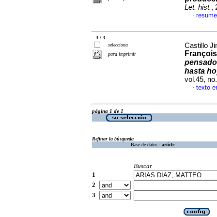
Let. hist.
,
resume
·
3 / 3
Castillo J
selecciona
François
para imprimir
pensado 
hasta ho
vol.45, n
texto e
·
página 1 de 1
Refinar la búsqueda
Base de datos :
article
Buscar
1
2
3