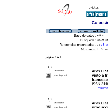
Colecció
Base de datos :
article
Búsqueda :
ARIAS DI
Referencias encontradas :
refina
3
[
Mostrando:
1 .. 3
en el
página 1 de 1
1 / 3
selecciona
Arias Día
visto a 
para imprimir
franceses
ISSN 244
resume
·
2 / 3
selecciona
Arias Día
producci
para imprimir