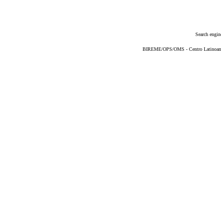
Search engin
BIREME/OPS/OMS - Centro Latinoameri