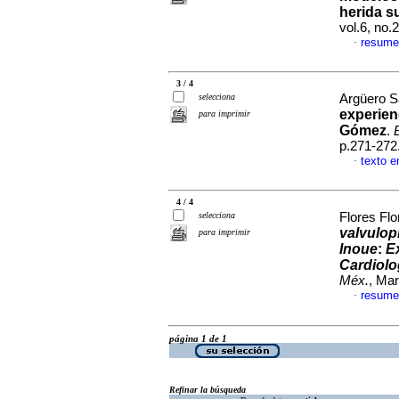
herida su
vol.6, no
resume
·
3 / 4
selecciona
Argüero 
experien
para imprimir
Gómez
.
p.271-272
texto e
·
4 / 4
selecciona
Flores Flo
valvulop
para imprimir
Inoue
:
E
Cardiolo
Méx.
, Mar
resume
·
página 1 de 1
Refinar la búsqueda