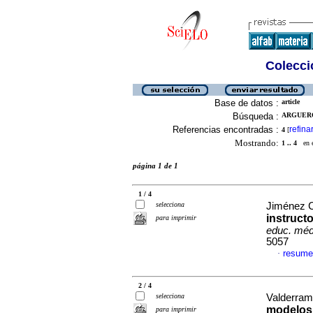
Colecció
Base de datos :
article
Búsqueda :
ARGUERO
Referencias encontradas :
refina
4
[
Mostrando:
1 .. 4
en el
página 1 de 1
1 / 4
selecciona
Jiménez C
instructo
para imprimir
educ. méd
5057
resume
·
2 / 4
selecciona
Valderrama
modelos 
para imprimir