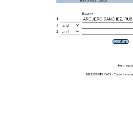
Base de datos :
article
Buscar
1
2
3
Search engin
BIREME/OPS/OMS - Centro Latinoameri