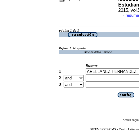
Estudia
2015, vol
resume
·
página 1 de 1
Refinar la búsqueda
Base de datos :
article
Buscar
1
2
3
Search engin
BIREME/OPS/OMS - Centro Latinoameri