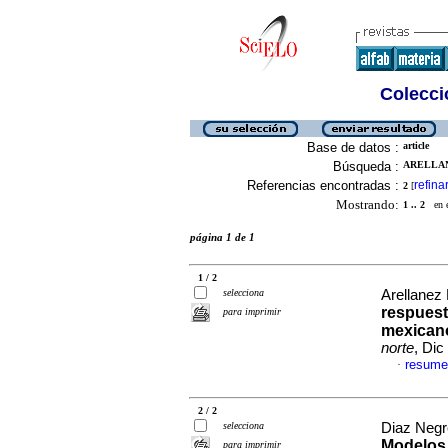
Colecció
Base de datos :
article
Búsqueda :
ARELLAN
Referencias encontradas :
refina
2
[
Mostrando:
1 .. 2
en el
página 1 de 1
1 / 2
selecciona
Arellanez
respuest
para imprimir
mexicano
norte
, Dic
resume
·
2 / 2
selecciona
Diaz Negre
Modelos 
para imprimir