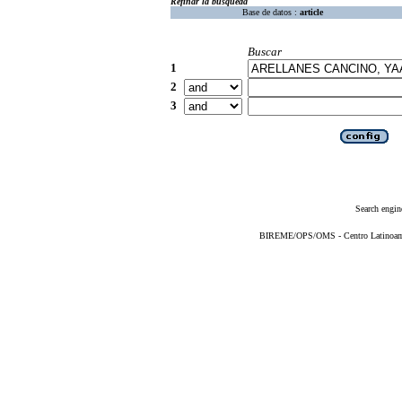
Refinar la búsqueda
Base de datos :
article
Buscar
1
2
3
Search engin
BIREME/OPS/OMS - Centro Latinoameri