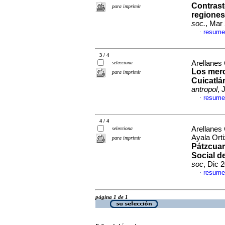
Contrast
para imprimir
regiones
soc.
, Mar
resume
·
3 / 4
Arellanes
selecciona
Los merc
para imprimir
Cuicatlá
antropol
, 
resume
·
4 / 4
Arellanes
selecciona
Ayala Orti
para imprimir
Pátzcuar
Social d
soc
, Dic 
resume
·
página 1 de 1