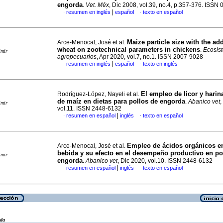
engorda
.
Vet. Méx
, Dic 2008, vol.39, no.4, p.357-376. ISSN
|
resumen en inglés
español
texto en español
·
·
Maize particle size with the add
Arce-Menocal, José et al.
wheat on zootechnical parameters in chickens
.
Ecosist
imir
agropecuarios
, Apr 2020, vol.7, no.1. ISSN 2007-9028
|
resumen en inglés
español
texto en inglés
·
·
El empleo de licor y hari
Rodríguez-López, Nayeli et al.
de maíz en dietas para pollos de engorda
.
Abanico vet
,
imir
vol.11. ISSN 2448-6132
|
resumen en español
inglés
texto en español
·
·
Empleo de ácidos orgánicos en
Arce-Menocal, José et al.
bebida y su efecto en el desempeño productivo en po
imir
engorda
.
Abanico vet
, Dic 2020, vol.10. ISSN 2448-6132
|
resumen en español
inglés
texto en español
·
·
eda