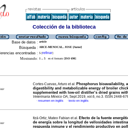
Colección de la biblioteca
Base de datos :
article
Búsqueda :
ARCE-MENOCAL, JOSE [Autor]
erencias encontradas :
refinar
5
[
]
Mostrando:
1 .. 5
en el formato [
ISO 690
]
Phosphorus bioavailability, 
Cortes-Cuevas, Arturo et al.
digestibility and metabolizable energy of broiler chick
imir
supplemented with low-oil distiller’s dried grains wit
Veterinaria México OA
, Sept 2019, vol.6, no.3. ISSN 2448-67
resumen en inglés
texto en inglés
·
·
Efecto de la fuente energétic
Itzá-Ortiz, Mateo Fabian et al.
de energía sobre la longitud de vellosidades intestina
imir
respuesta inmune y el rendimiento productivo en pol