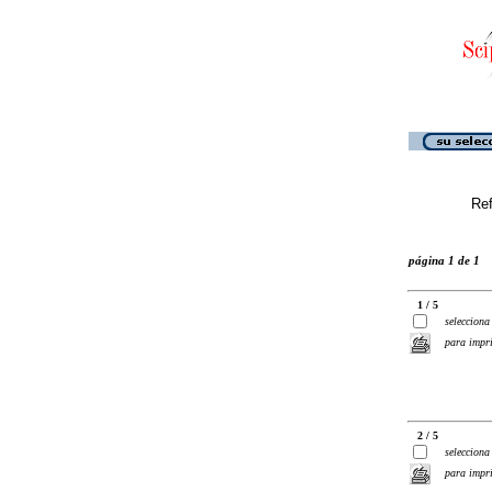
Ref
página 1 de 1
1 / 5
selecciona
para impr
2 / 5
selecciona
para impr