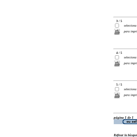
3 / 5
selecciona
para impr
4 / 5
selecciona
para impr
5 / 5
selecciona
para impr
página 1 de 1
Refinar la búsqu