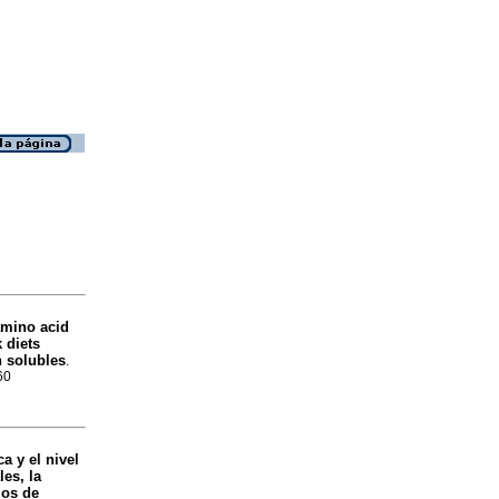
amino acid
 diets
h solubles
.
60
a y el nivel
les, la
los de