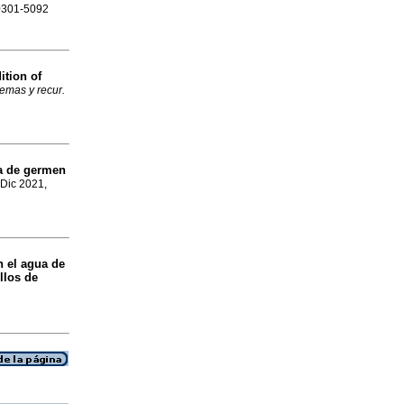
 0301-5092
ition of
emas y recur.
na de germen
 Dic 2021,
 el agua de
llos de