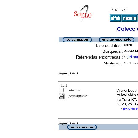
Colecció
Base de datos :
article
Búsqueda :
ARAYA LE
Referencias encontradas :
refina
1
[
Mostrando:
1 .. 1
en el
página 1 de 1
1 / 1
selecciona
Araya Leüpi
televisión
para imprimir
la “era K”
2023, vol.8
texto en 
·
página 1 de 1