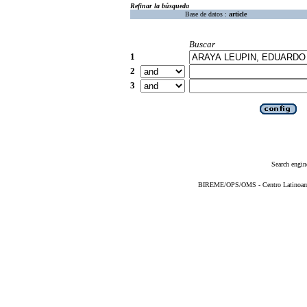
Refinar la búsqueda
Base de datos :
article
Buscar
1
2
3
Search engin
BIREME/OPS/OMS - Centro Latinoameri