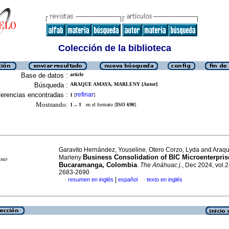
Colección de la biblioteca
Base de datos :
article
Búsqueda :
ARAQUE AMAYA, MARLENY [Autor]
erencias encontradas :
refinar
1
[
]
Mostrando:
1 .. 1
en el formato [
ISO 690
]
Garavito Hernández, Youseline, Otero Corzo, Lyda and Araq
Business Consolidation of BIC Microenterpris
Marleny
imir
Bucaramanga, Colombia
.
The Anáhuac j.
, Dec 2024, vol.2
2683-2690
|
resumen en inglés
español
texto en inglés
·
·