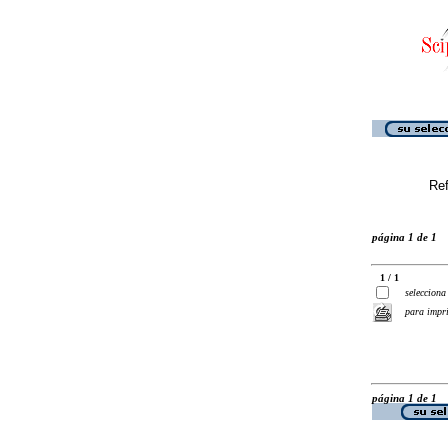
Ref
página 1 de 1
1 / 1
selecciona
para impr
página 1 de 1