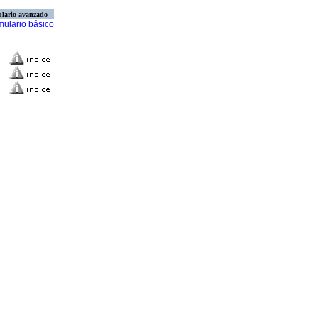
lario avanzado
mulario básico