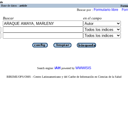
eda
Base de datos :
article
Formu
Formulario libre
For
Buscar por :
Buscar
en el campo
iAH
WWWISIS
Search engine:
powered by
BIREME/OPS/OMS - Centro Latinoamericano y del Caribe de Información en Ciencias de la Salud