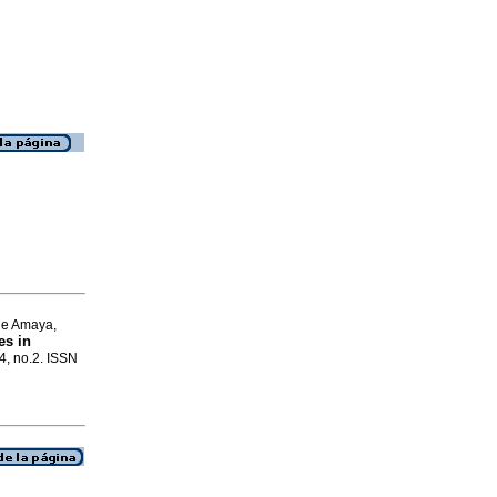
ue Amaya,
es in
4, no.2. ISSN