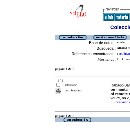
Colecció
Base de datos :
article
Búsqueda :
ARANA-YE
Referencias encontradas :
refina
1
[
Mostrando:
1 .. 1
en el
página 1 de 1
1 / 1
selecciona
Rabago-Bara
on mental 
para imprimir
of remote c
vol.25, no.
resumen e
·
página 1 de 1