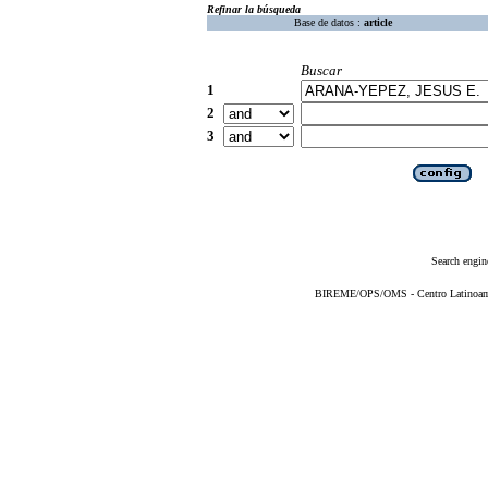
Refinar la búsqueda
Base de datos :
article
Buscar
1
2
3
Search engin
BIREME/OPS/OMS - Centro Latinoameri