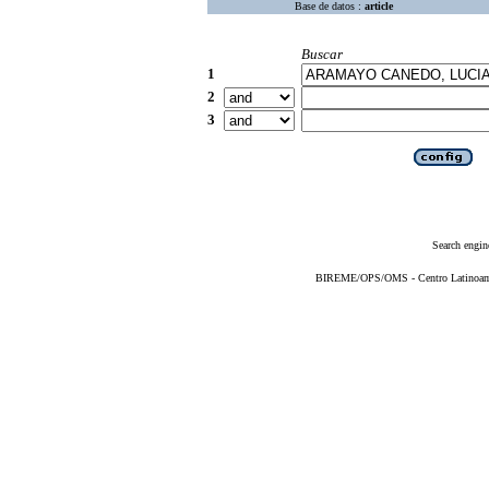
Base de datos :
article
Buscar
1
2
3
Search engin
BIREME/OPS/OMS - Centro Latinoameri