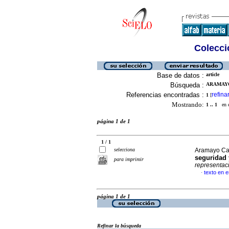
Colecció
Base de datos :
article
Búsqueda :
ARAMAYO
Referencias encontradas :
refina
1
[
Mostrando:
1 .. 1
en el
página 1 de 1
1 / 1
selecciona
Aramayo Ca
seguridad 
para imprimir
representac
texto en 
·
página 1 de 1
Refinar la búsqueda