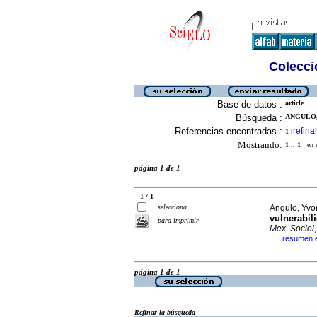
Colecció
Base de datos :
article
Búsqueda :
ANGULO,
Referencias encontradas :
refina
1
[
Mostrando:
1 .. 1
en el
página 1 de 1
1 / 1
selecciona
Angulo, Yvo
vulnerabil
para imprimir
Mex. Sociol
resumen 
·
página 1 de 1
Refinar la búsqueda