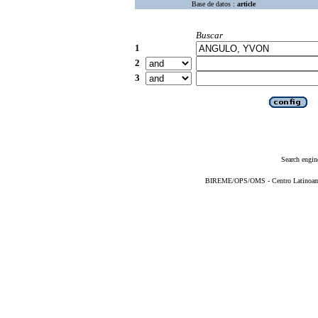
Base de datos :
article
Buscar
1
2
3
Search engin
BIREME/OPS/OMS - Centro Latinoameri