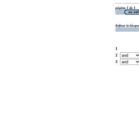
página 1 de 1
Refinar la búsqu
1
2
3