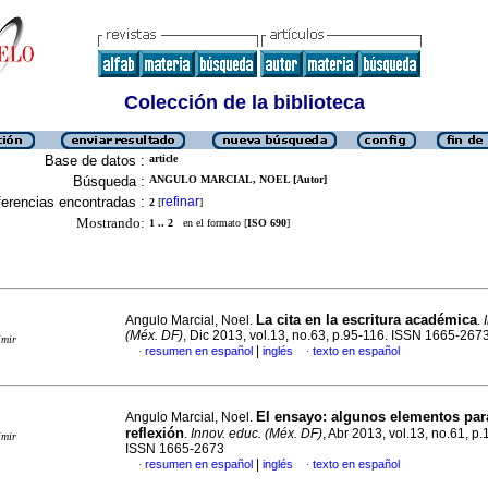
Colección de la biblioteca
Base de datos :
article
Búsqueda :
ANGULO MARCIAL, NOEL [Autor]
erencias encontradas :
refinar
2
[
]
Mostrando:
1 .. 2
en el formato [
ISO 690
]
La cita en la escritura académica
Angulo Marcial, Noel.
.
(Méx. DF)
, Dic 2013, vol.13, no.63, p.95-116. ISSN 1665-267
imir
|
resumen en español
inglés
texto en español
·
·
El ensayo
:
algunos elementos par
Angulo Marcial, Noel.
reflexión
.
Innov. educ. (Méx. DF)
, Abr 2013, vol.13, no.61, p
imir
ISSN 1665-2673
|
resumen en español
inglés
texto en español
·
·