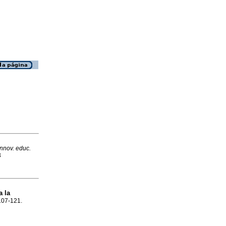
Innov. educ.
3
a la
.107-121.