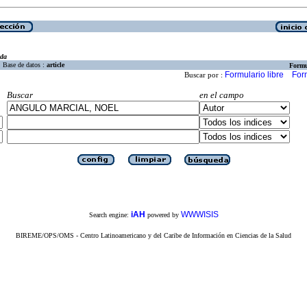
eda
Base de datos :
article
Formu
Formulario libre
For
Buscar por :
Buscar
en el campo
iAH
WWWISIS
Search engine:
powered by
BIREME/OPS/OMS - Centro Latinoamericano y del Caribe de Información en Ciencias de la Salud