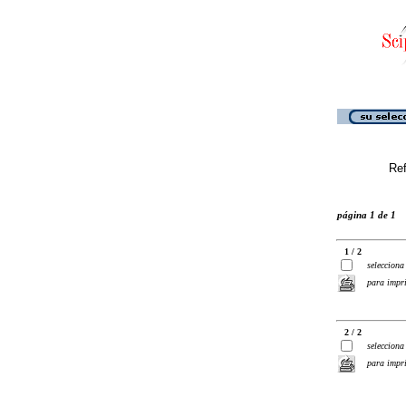
Ref
página 1 de 1
1 / 2
selecciona
para impr
2 / 2
selecciona
para impr