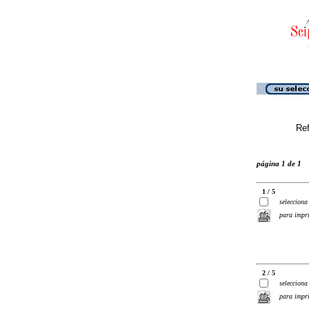
Ref
página 1 de 1
1 / 5
selecciona
para impr
2 / 5
selecciona
para impr