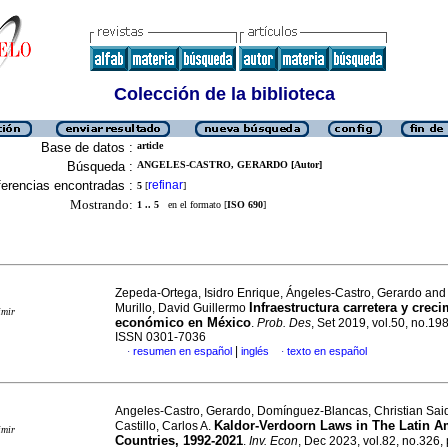
Colección de la biblioteca
Base de datos :
article
Búsqueda :
ANGELES-CASTRO, GERARDO [Autor]
erencias encontradas :
refinar
5
[
]
Mostrando:
1 .. 5
en el formato [
ISO 690
]
Zepeda-Ortega, Isidro Enrique, Ángeles-Castro, Gerardo and 
Infraestructura carretera y crec
Murillo, David Guillermo
imir
económico en México
.
Prob. Des
, Set 2019, vol.50, no.19
ISSN 0301-7036
|
resumen en español
inglés
texto en español
·
·
Angeles-Castro, Gerardo, Domínguez-Blancas, Christian Sai
Kaldor-Verdoorn Laws in The Latin A
Castillo, Carlos A.
imir
Countries, 1992-2021
.
Inv. Econ
, Dec 2023, vol.82, no.326,