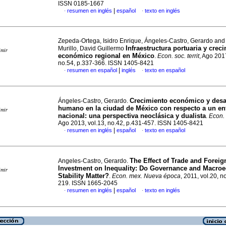
ISSN 0185-1667
|
resumen en inglés
español
texto en inglés
·
·
Zepeda-Ortega, Isidro Enrique, Ángeles-Castro, Gerardo and 
Infraestructura portuaria y crec
Murillo, David Guillermo
imir
económico regional en México
.
Econ. soc. territ
, Ago 2017
no.54, p.337-366. ISSN 1405-8421
|
resumen en español
inglés
texto en español
·
·
Crecimiento económico y desa
Ángeles-Castro, Gerardo.
humano en la ciudad de México con respecto a un en
imir
nacional
:
una perspectiva neoclásica y dualista
.
Econ. 
Ago 2013, vol.13, no.42, p.431-457. ISSN 1405-8421
|
resumen en inglés
español
texto en español
·
·
The Effect of Trade and Foreig
Angeles-Castro, Gerardo.
Investment on Inequality
:
Do Governance and Macro
imir
Stability Matter?
.
Econ. mex. Nueva época
, 2011, vol.20, n
219. ISSN 1665-2045
|
resumen en inglés
español
texto en inglés
·
·