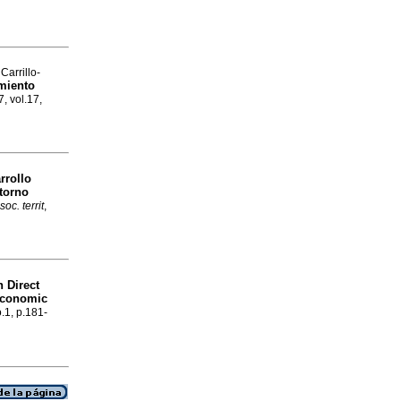
Carrillo-
imiento
, vol.17,
rrollo
torno
soc. territ
,
n Direct
economic
o.1, p.181-