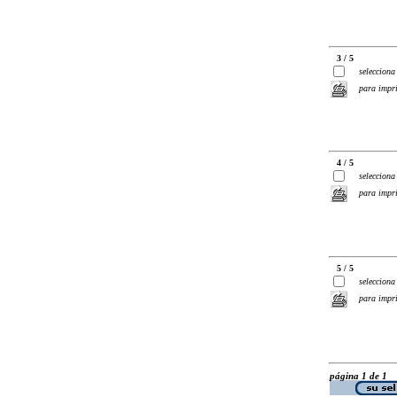
3 / 5
selecciona
para impr
4 / 5
selecciona
para impr
5 / 5
selecciona
para impr
página 1 de 1