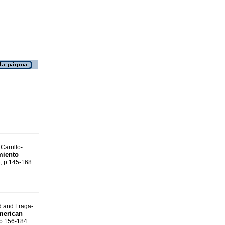
Carrillo-
imiento
8, p.145-168.
d and Fraga-
merican
 p.156-184.