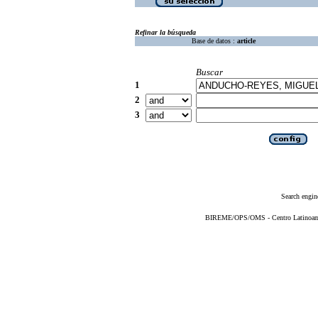
Refinar la búsqueda
Base de datos :
article
Buscar
1
2
3
Search engin
BIREME/OPS/OMS - Centro Latinoameri