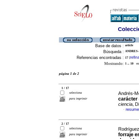
Colecció
Base de datos :
article
Búsqueda :
ANDRES-
Referencias encontradas :
refin
17
[
Mostrando:
1 .. 10
en 
página 1 de 2
1 / 17
selecciona
Andrés-Me
carácter 
para imprimir
ciencia
, D
resume
·
2 / 17
selecciona
Rodríguez-
forraje 
para imprimir