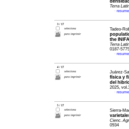
densidad
Terra Lat
resume
·
3 / 17
selecciona
Tadeo-Robl
populati
para imprimir
the INIF
Terra Lat
0187-577
resume
·
4 / 17
selecciona
Juárez-Sa
física y 
para imprimir
del hibr
2025, vol
resume
·
5 / 17
selecciona
Sierra-Ma
varietal
para imprimir
Cienc. Agr
0934