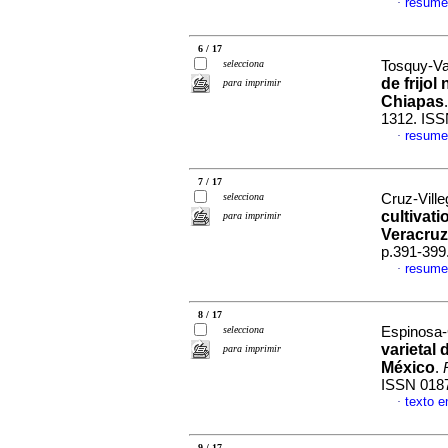
resume
·
6 / 17
selecciona
Tosquy-Va
de frijo
para imprimir
Chiapas
1312. ISS
resume
·
7 / 17
selecciona
Cruz-Ville
cultivati
para imprimir
Veracruz
p.391-399
resume
·
8 / 17
selecciona
Espinosa-C
varietal 
para imprimir
México
.
ISSN 018
texto e
·
9 / 17