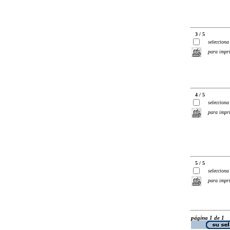
3 / 5
selecciona
para impr
4 / 5
selecciona
para impr
5 / 5
selecciona
para impr
página 1 de 1