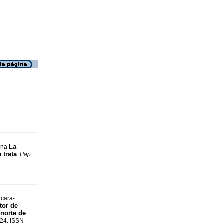
La
rena
 trata
.
Pap.
zcara-
tor de
 norte de
124. ISSN