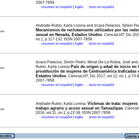
2007-7858
|
resumen en español
inglés
texto en español
·
·
Andrade-Rubio, Karla Lorena and Izcara-Palacios, Simón Pe
Mecanismos de reclutamiento utilizados por las redes
imir
sexual en Nevada, Estados Unidos
.
CienciaUAT
, Dic 202
no.1, p.117-132. ISSN 2007-7858
|
resumen en español
inglés
texto en español
·
·
Izcara-Palacios, Simón Pedro, Moral-De-La-Rubia, José and
País de origen y edad de inicio en 
Rubio, Karla Lorena
imir
prostitución de mujeres de Centroamérica traficadas 
Estados Unidos
.
CienciaUAT
, Dic 2017, vol.12, no.1, p.70-
2007-7858
|
resumen en español
inglés
texto en español
·
·
Víctimas de trata: mujeres
Andrade-Rubio, Karla Lorena.
trabajo agrario y acoso sexual en Tamaulipas
.
Ciencia
imir
2016, vol.11, no.1, p.22-36. ISSN 2007-7858
|
resumen en español
inglés
texto en español
·
·