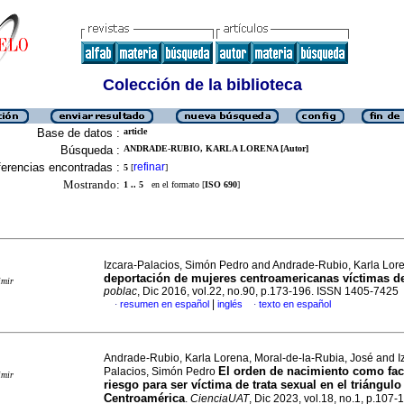
Colección de la biblioteca
Base de datos :
article
Búsqueda :
ANDRADE-RUBIO, KARLA LORENA [Autor]
erencias encontradas :
refinar
5
[
]
Mostrando:
1 .. 5
en el formato [
ISO 690
]
Izcara-Palacios, Simón Pedro and Andrade-Rubio, Karla Lo
deportación de mujeres centroamericanas víctimas de
imir
poblac
, Dic 2016, vol.22, no.90, p.173-196. ISSN 1405-7425
|
resumen en español
inglés
texto en español
·
·
Andrade-Rubio, Karla Lorena, Moral-de-la-Rubia, José and I
El orden de nacimiento como fac
Palacios, Simón Pedro
imir
riesgo para ser víctima de trata sexual en el triángulo
Centroamérica
.
CienciaUAT
, Dic 2023, vol.18, no.1, p.107-