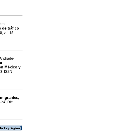
dro
 de tráfico
0, vol.15,
 Andrade-
la
en México y
83. ISSN
 migrantes,
UAT
, Dic