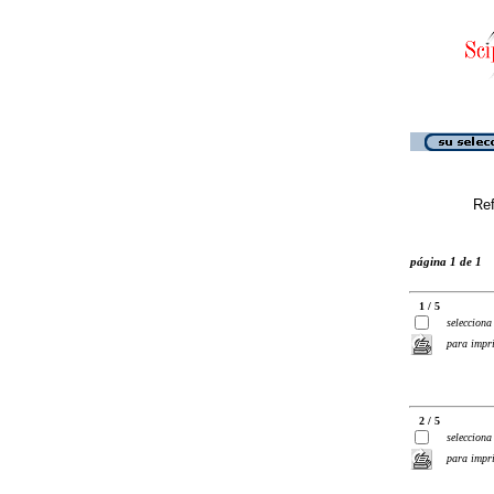
Ref
página 1 de 1
1 / 5
selecciona
para impr
2 / 5
selecciona
para impr