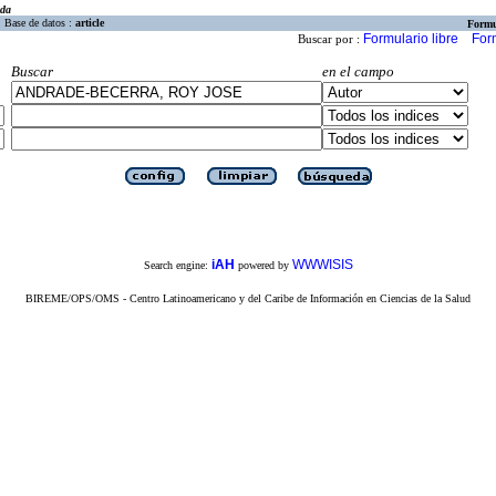
eda
Base de datos :
article
Formu
Formulario libre
For
Buscar por :
Buscar
en el campo
iAH
WWWISIS
Search engine:
powered by
BIREME/OPS/OMS - Centro Latinoamericano y del Caribe de Información en Ciencias de la Salud