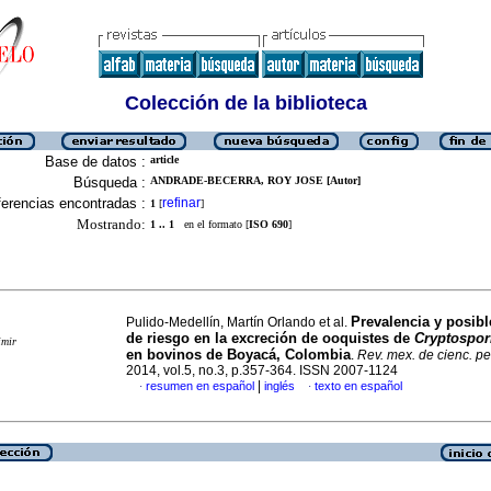
Colección de la biblioteca
Base de datos :
article
Búsqueda :
ANDRADE-BECERRA, ROY JOSE [Autor]
erencias encontradas :
refinar
1
[
]
Mostrando:
1 .. 1
en el formato [
ISO 690
]
Prevalencia y posibl
Pulido-Medellín, Martín Orlando et al.
de riesgo en la excreción de ooquistes de
Cryptospor
imir
en bovinos de Boyacá, Colombia
.
Rev. mex. de cienc. p
2014, vol.5, no.3, p.357-364. ISSN 2007-1124
|
resumen en español
inglés
texto en español
·
·