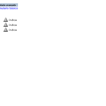
lario avanzado
mulario básico