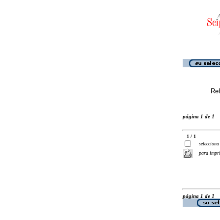
Ref
página 1 de 1
1 / 1
selecciona
para impr
página 1 de 1