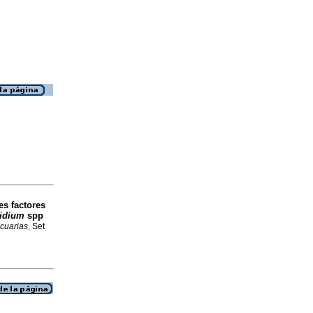
es factores
idium
spp
ecuarias
, Set