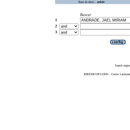
Base de datos :
article
Buscar
1
2
3
Search engin
BIREME/OPS/OMS - Centro Latinoameri