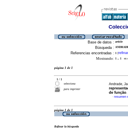
Colecció
Base de datos :
article
Búsqueda :
ANDRADE,
Referencias encontradas :
refina
1
[
Mostrando:
1 .. 1
en el
página 1 de 1
1 / 1
selecciona
Andrade, Ja
represent
para imprimir
de função
.
resumen 
·
página 1 de 1
Refinar la búsqueda