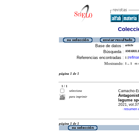
Colecció
Base de datos :
article
Búsqueda :
AMARILL
Referencias encontradas :
refina
1
[
Mostrando:
1 .. 1
en el
página 1 de 1
1 / 1
Camacho-Era
selecciona
Antagonist
para imprimir
legume spe
2021, vol.3
resumen e
·
página 1 de 1