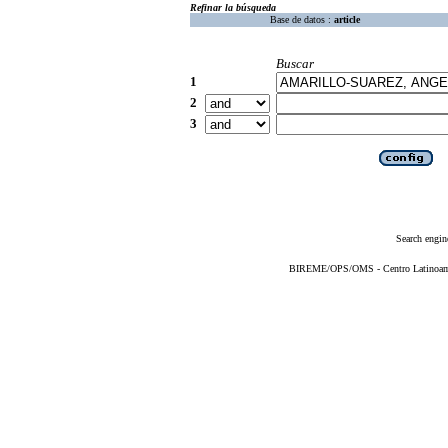
Refinar la búsqueda
Base de datos :
article
Buscar
1
2
3
Search engin
BIREME/OPS/OMS - Centro Latinoameri