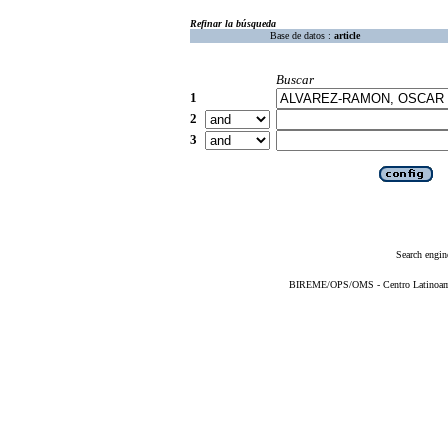
Refinar la búsqueda
Base de datos :
article
Buscar
1
2
3
Search engin
BIREME/OPS/OMS - Centro Latinoameri