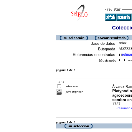
Colecció
Base de datos :
article
Búsqueda :
ALVAREZ
Referencias encontradas :
refina
1
[
Mostrando:
1 .. 1
en el
página 1 de 1
1 / 1
selecciona
Álvarez-Ram
Platypodin
para imprimir
agroecosis
sombra en
1737
resumen 
·
página 1 de 1