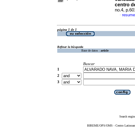
centro d
no.4, p.6
resume
·
página 1 de 1
Refinar la búsqueda
Base de datos :
article
Buscar
1
2
3
Search engin
BIREME/OPS/OMS - Centro Latinoameri