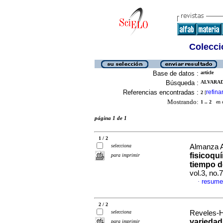
Colecció
Base de datos :
article
Búsqueda :
ALVARAD
Referencias encontradas :
refina
2
[
Mostrando:
1 .. 2
en el
página 1 de 1
1 / 2
selecciona
Almanza Ag
fisicoqu
para imprimir
tiempo d
vol.3, no
resume
·
2 / 2
selecciona
Reveles-H
variedad
para imprimir