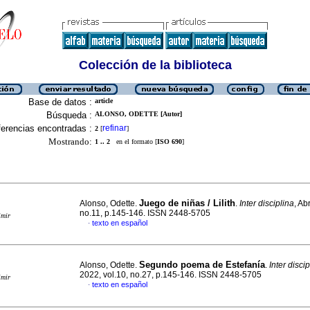
Colección de la biblioteca
Base de datos :
article
Búsqueda :
ALONSO, ODETTE [Autor]
erencias encontradas :
refinar
2
[
]
Mostrando:
1 .. 2
en el formato [
ISO 690
]
Juego de niñas / Lilith
Alonso, Odette.
.
Inter disciplina
, Ab
no.11, p.145-146. ISSN 2448-5705
imir
texto en español
·
Segundo poema de Estefanía
Alonso, Odette.
.
Inter disci
2022, vol.10, no.27, p.145-146. ISSN 2448-5705
imir
texto en español
·