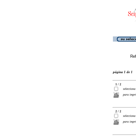
Ref
página 1 de 1
1 / 2
selecciona
para impr
2 / 2
selecciona
para impr