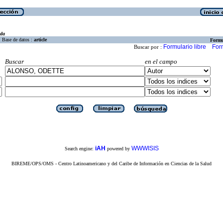
eda
Base de datos :
article
Formu
Formulario libre
For
Buscar por :
Buscar
en el campo
iAH
WWWISIS
Search engine:
powered by
BIREME/OPS/OMS - Centro Latinoamericano y del Caribe de Información en Ciencias de la Salud