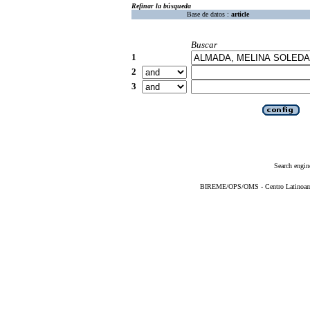
Refinar la búsqueda
Base de datos :
article
Buscar
1
2
3
Search engin
BIREME/OPS/OMS - Centro Latinoameri