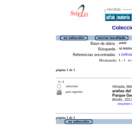
Colecció
Base de datos :
article
Búsqueda :
ALMADA,
Referencias encontradas :
refina
1
[
Mostrando:
1 .. 1
en el
página 1 de 1
1 / 1
selecciona
Almada, Mel
arañas del
para imprimir
Parque Gen
Biodiv.
, 201
resumen 
·
página 1 de 1