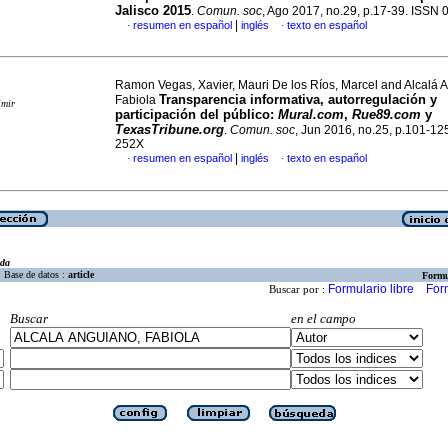
Jalisco 2015
.
Comun. soc
, Ago 2017, no.29, p.17-39. ISSN
|
resumen en español
inglés
texto en español
·
·
Ramon Vegas, Xavier, Mauri De los Ríos, Marcel and Alcalá 
Transparencia informativa, autorregulación y
Fabiola
imir
participación del público
:
Mural.com
,
Rue89.com
y
TexasTribune.org
.
Comun. soc
, Jun 2016, no.25, p.101-12
252X
|
resumen en español
inglés
texto en español
·
·
eda
Base de datos :
article
Formu
Formulario libre
For
Buscar por :
Buscar
en el campo