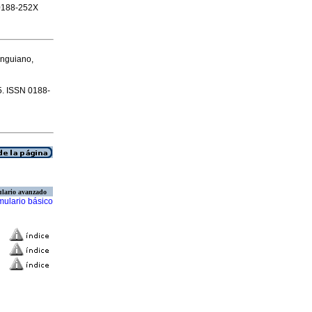
 0188-252X
Anguiano,
5. ISSN 0188-
lario avanzado
mulario básico