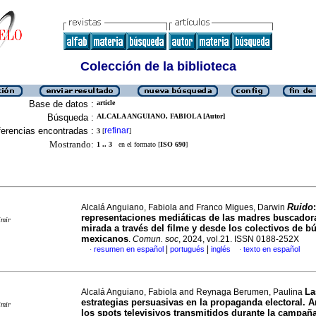
Colección de la biblioteca
Base de datos :
article
Búsqueda :
ALCALA ANGUIANO, FABIOLA [Autor]
erencias encontradas :
refinar
3
[
]
Mostrando:
1 .. 3
en el formato [
ISO 690
]
Ruido
:
Alcalá Anguiano, Fabiola and Franco Migues, Darwin
representaciones mediáticas de las madres buscador
imir
mirada a través del filme y desde los colectivos de 
mexicanos
.
Comun. soc
, 2024, vol.21. ISSN 0188-252X
|
|
resumen en español
portugués
inglés
texto en español
·
·
La
Alcalá Anguiano, Fabiola and Reynaga Berumen, Paulina
estrategias persuasivas en la propaganda electoral. A
imir
los spots televisivos transmitidos durante la campaña