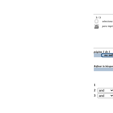
3 / 3
selecciona
para impr
página 1 de 1
Refinar la búsqu
1
2
3