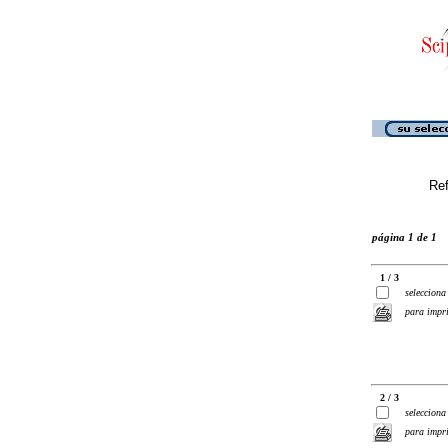
Ref
página 1 de 1
1 / 3
selecciona
para impr
2 / 3
selecciona
para impr