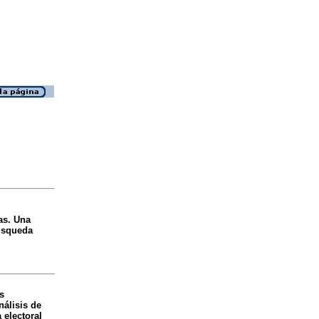
as. Una
búsqueda
s
nálisis de
 electoral