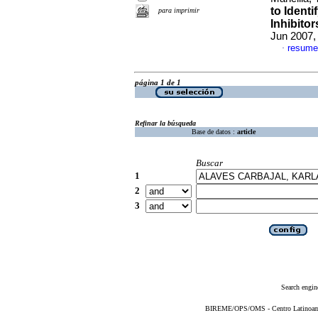
to Identi
para imprimir
Inhibito
Jun 2007,
resume
·
página 1 de 1
Refinar la búsqueda
Base de datos :
article
Buscar
1
2
3
Search engin
BIREME/OPS/OMS - Centro Latinoameri