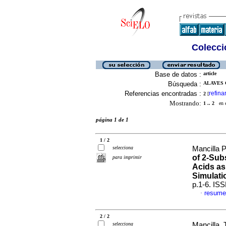
Colecció
Base de datos :
article
Búsqueda :
ALAVES C
Referencias encontradas :
refina
2
[
Mostrando:
1 .. 2
en el
página 1 de 1
1 / 2
selecciona
Mancilla P
of 2-Sub
para imprimir
Acids as
Simulati
p.1-6. IS
resume
·
2 / 2
selecciona
Mancilla, 