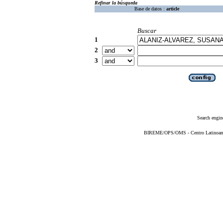
Refinar la búsqueda
Base de datos :
article
Buscar
1
2
3
Search engin
BIREME/OPS/OMS - Centro Latinoameri