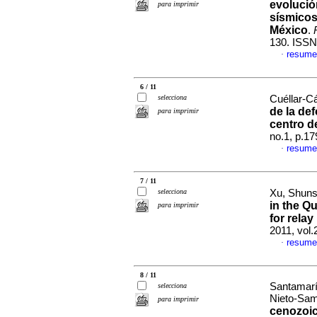
evolució
para imprimir
sísmicos
México
.
130. ISSN
resume
·
6 / 11
selecciona
Cuéllar-C
de la de
para imprimir
centro d
no.1, p.1
resume
·
7 / 11
selecciona
Xu, Shuns
in the Q
para imprimir
for rela
2011, vol
resume
·
8 / 11
Santamaría
selecciona
Nieto-Sam
para imprimir
cenozoica