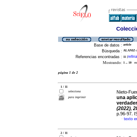
Colecció
Base de datos :
article
Búsqueda :
ALANIZ-A
Referencias encontradas :
refina
11
[
Mostrando:
1 .. 10
en 
página 1 de 2
1 / 11
selecciona
Nieto-Fuen
una apli
para imprimir
verdadero
(2022), 
p.96-97. 
texto e
·
2 / 11