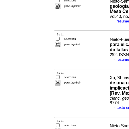
selecciona
Nieto-Sam
geología
para imprimir
Mesa Cen
vol.40, n
resume
·
3 / 11
selecciona
Nieto-Fuen
para el 
para imprimir
de fallas
292. ISSN
resume
·
4 / 11
selecciona
Xu, Shuns
de una r
para imprimir
implicac
[Rev. Mex
cienc. geo
8774
texto e
·
5 / 11
selecciona
Nieto-Sam