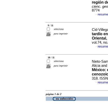
región d
cienc. geo
8774
resume
·
9 / 11
selecciona
Cid-Villeg
tardío en
para imprimir
Oriental
vol.74, n
resume
·
10 / 11
Nieto-Sam
selecciona
Alicia an
para imprimir
México: e
cenozoi
318. ISSN
resume
·
página 1 de 2