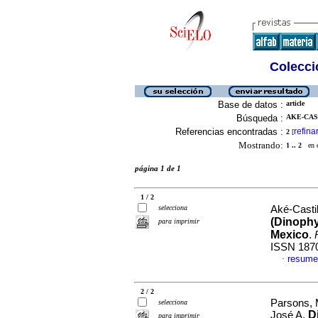
Colecció
Base de datos :
article
Búsqueda :
AKE-CAST
Referencias encontradas :
refina
2
[
Mostrando:
1 .. 2
en el
página 1 de 1
1 / 2
selecciona
Aké-Castil
(Dinophy
para imprimir
Mexico
.
ISSN 187
resume
·
2 / 2
Parsons, M
selecciona
D
José A.
para imprimir