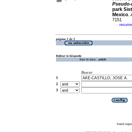
Pseudo-n
park Sis
Mexico
.
7151
resume
·
página 1 de 1
Refinar la búsqueda
Base de datos :
article
Buscar
1
2
3
Search engin