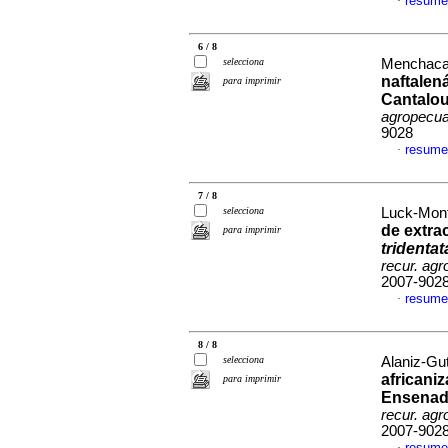
resume
·
6 / 8
selecciona
Menchaca-
naftalen
para imprimir
Cantalou
agropecua
9028
resume
·
7 / 8
selecciona
Luck-Mont
de extra
para imprimir
tridentat
recur. agr
2007-902
resume
·
8 / 8
selecciona
Alaniz-Gut
africani
para imprimir
Ensenada
recur. agr
2007-902
resume