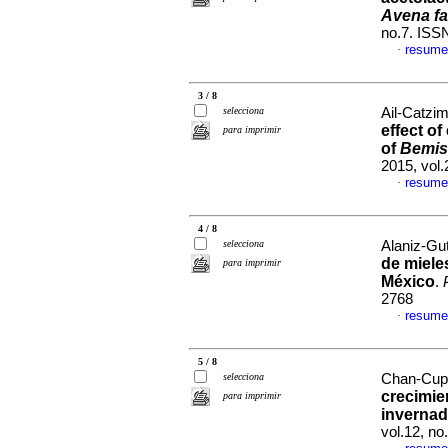
Avena fa
no.7. ISS
resume
·
3 / 8
selecciona
Ail-Catzim
effect of
para imprimir
of
Bemisi
2015, vol
resume
·
4 / 8
selecciona
Alaniz-Gut
de mieles
para imprimir
México
.
2768
resume
·
5 / 8
selecciona
Chan-Cupul
crecimie
para imprimir
invernad
vol.12, n