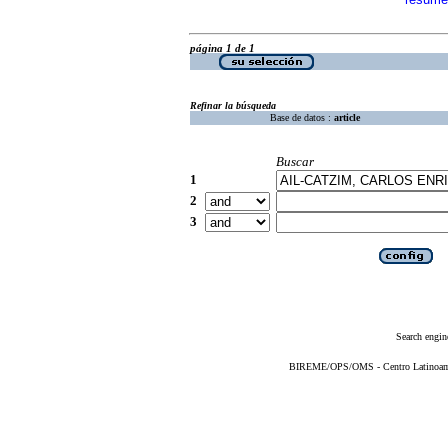
·
página 1 de 1
Refinar la búsqueda
Base de datos :
article
Buscar
1
2
3
Search engin
BIREME/OPS/OMS - Centro Latinoameri