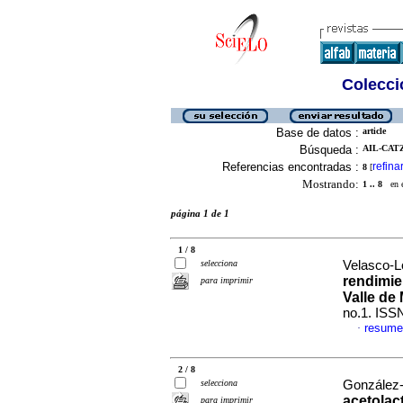
Colecció
Base de datos :
article
Búsqueda :
AIL-CAT
Referencias encontradas :
refina
8
[
Mostrando:
1 .. 8
en el
página 1 de 1
1 / 8
selecciona
Velasco-Ló
rendimien
para imprimir
Valle de 
no.1. ISS
resume
·
2 / 8
selecciona
González-
acetolac
para imprimir