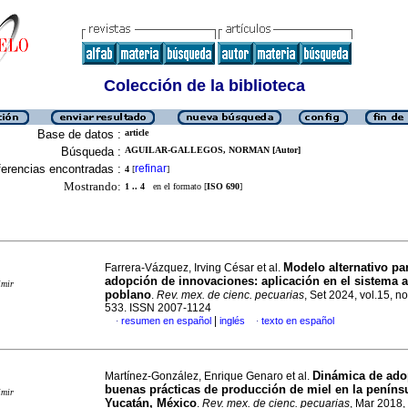
Colección de la biblioteca
Base de datos :
article
Búsqueda :
AGUILAR-GALLEGOS, NORMAN [Autor]
erencias encontradas :
refinar
4
[
]
Mostrando:
1 .. 4
en el formato [
ISO 690
]
Modelo alternativo pa
Farrera-Vázquez, Irving César et al.
adopción de innovaciones: aplicación en el sistema a
imir
poblano
.
Rev. mex. de cienc. pecuarias
, Set 2024, vol.15, no
533. ISSN 2007-1124
|
resumen en español
inglés
texto en español
·
·
Dinámica de ado
Martínez-González, Enrique Genaro et al.
buenas prácticas de producción de miel en la peníns
imir
Yucatán, México
.
Rev. mex. de cienc. pecuarias
, Mar 2018, 