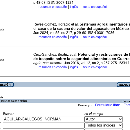
p.48-67. ISSN 2007-1124
|
resumen en español
inglés
texto en español
·
·
Sistemas agroalimentarios 
Reyes-Gómez, Horacio et al.
el caso de la cadena de valor del aguacate en México
imir
Jun 2024, vol.55, no.217, p.29-60. ISSN 0301-7036
|
resumen en español
inglés
texto en español
·
·
Potencial y restricciones de 
Cruz-Sánchez, Beatriz et al.
de traspatio sobre la seguridad alimentaria en Guerr
imir
agric. soc. desarro
, Jun 2016, vol.13, no.2, p.257-275. ISSN
|
resumen en español
inglés
texto en español
·
·
eda
Base de datos :
article
Formu
Formulario libre
For
Buscar por :
Buscar
en el campo