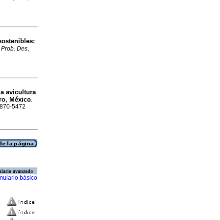
sostenibles:
.
Prob. Des
,
la avicultura
ero, México
.
 1870-5472
lario avanzado
mulario básico