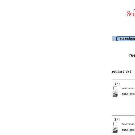
Ref
página 1 de 1
1 / 4
selecciona
para impr
2 / 4
selecciona
para impr