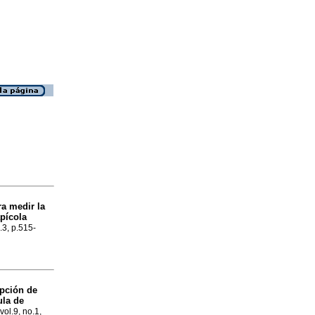
ra medir la
pícola
.3, p.515-
pción de
ula de
vol.9, no.1,