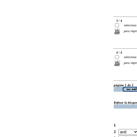
3 / 4
selecciona
para impr
4 / 4
selecciona
para impr
página 1 de 1
Refinar la búsqu
1
2