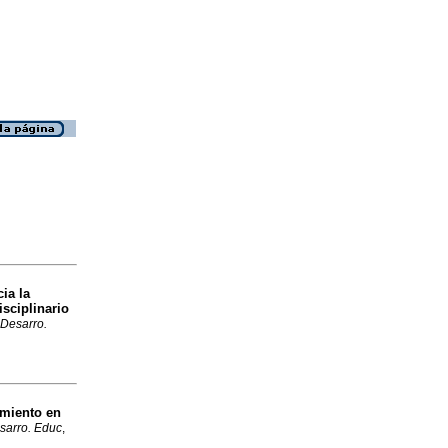
ia la
sciplinario
 Desarro.
imiento en
esarro. Educ
,