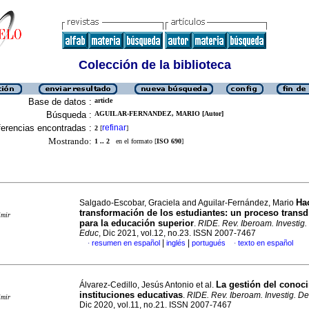
Colección de la biblioteca
Base de datos :
article
Búsqueda :
AGUILAR-FERNANDEZ, MARIO [Autor]
erencias encontradas :
refinar
2
[
]
Mostrando:
1 .. 2
en el formato [
ISO 690
]
Hac
Salgado-Escobar, Graciela and Aguilar-Fernández, Mario
transformación de los estudiantes: un proceso transdi
imir
para la educación superior
.
RIDE. Rev. Iberoam. Investig.
Educ
, Dic 2021, vol.12, no.23. ISSN 2007-7467
|
|
resumen en español
inglés
portugués
texto en español
·
·
La gestión del conoc
Álvarez-Cedillo, Jesús Antonio et al.
instituciones educativas
.
RIDE. Rev. Iberoam. Investig. D
imir
Dic 2020, vol.11, no.21. ISSN 2007-7467