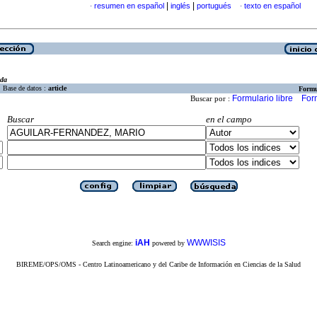
|
|
resumen en español
inglés
portugués
texto en español
·
·
eda
Base de datos :
article
Formu
Formulario libre
For
Buscar por :
Buscar
en el campo
iAH
WWWISIS
Search engine:
powered by
BIREME/OPS/OMS - Centro Latinoamericano y del Caribe de Información en Ciencias de la Salud