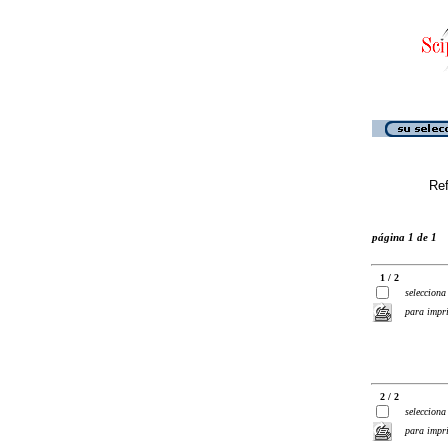
Ref
página 1 de 1
1 / 2
selecciona
para impr
2 / 2
selecciona
para impr