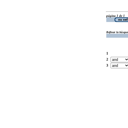
página 1 de 1
Refinar la búsqu
1
2
3