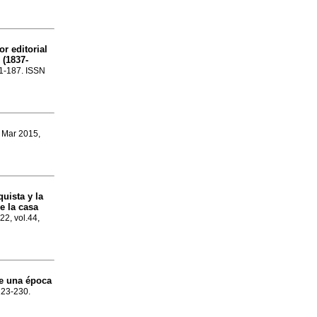
r editorial
 (1837-
61-187. ISSN
, Mar 2015,
uista y la
e la casa
022, vol.44,
de una época
.223-230.