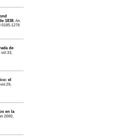
mond
de 1838
.
An.
SN 0185-1276
irada de
 vol.33,
ico
:
el
 vol.29,
ros en la
Jun 2000,