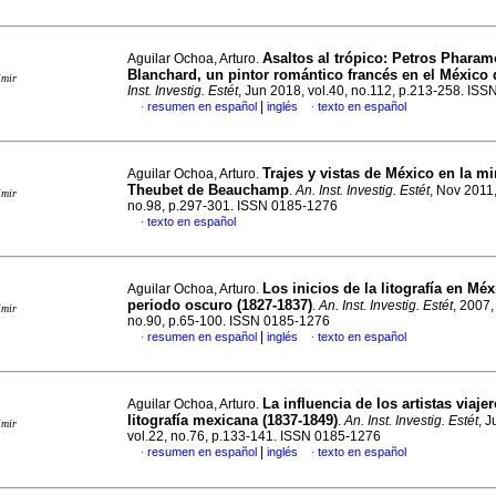
Asaltos al trópico: Petros Phara
Aguilar Ochoa, Arturo.
Blanchard, un pintor romántico francés en el México 
imir
Inst. Investig. Estét
, Jun 2018, vol.40, no.112, p.213-258. IS
|
resumen en español
inglés
texto en español
·
·
Trajes y vistas de México en la m
Aguilar Ochoa, Arturo.
Theubet de Beauchamp
.
An. Inst. Investig. Estét
, Nov 2011,
imir
no.98, p.297-301. ISSN 0185-1276
texto en español
·
Los inicios de la litografía en Méx
Aguilar Ochoa, Arturo.
periodo oscuro (1827-1837)
.
An. Inst. Investig. Estét
, 2007,
imir
no.90, p.65-100. ISSN 0185-1276
|
resumen en español
inglés
texto en español
·
·
La influencia de los artistas viaje
Aguilar Ochoa, Arturo.
litografía mexicana (1837-1849)
.
An. Inst. Investig. Estét
, 
imir
vol.22, no.76, p.133-141. ISSN 0185-1276
|
resumen en español
inglés
texto en español
·
·