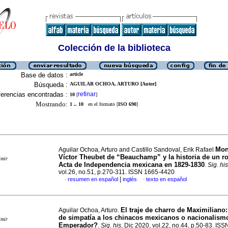
Colección de la biblioteca
Base de datos :
article
Búsqueda :
AGUILAR OCHOA, ARTURO [Autor]
erencias encontradas :
refinar
10
[
]
Mostrando:
1 .. 10
en el formato [
ISO 690
]
Mon
Aguilar Ochoa, Arturo and Castillo Sandoval, Erik Rafael
Víctor Theubet de “Beauchamp” y la historia de un r
imir
Acta de Independencia mexicana en 1829-1830
.
Sig. his
vol.26, no.51, p.270-311. ISSN 1665-4420
|
resumen en español
inglés
texto en español
·
·
El traje de charro de Maximiliano
Aguilar Ochoa, Arturo.
de simpatía a los chinacos mexicanos o nacionalism
imir
Emperador?
.
Sig. his
, Dic 2020, vol.22, no.44, p.50-83. IS