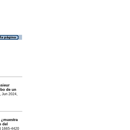
sieur
obo de un
, Jun 2024,
: ¿muestra
o del
SN 1665-4420