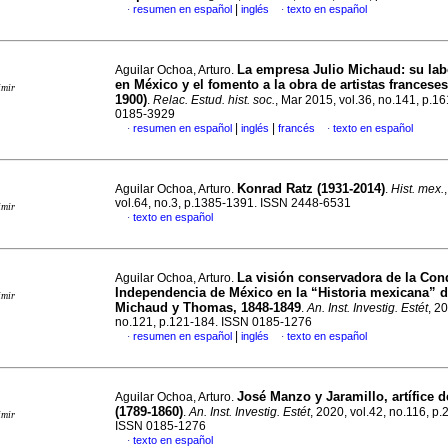
|
resumen en español
inglés
texto en español
·
·
La empresa Julio Michaud: su labo
Aguilar Ochoa, Arturo.
en México y el fomento a la obra de artistas franceses
imir
1900)
.
Relac. Estud. hist. soc.
, Mar 2015, vol.36, no.141, p.1
0185-3929
|
|
resumen en español
inglés
francés
texto en español
·
·
Konrad Ratz (1931-2014)
Aguilar Ochoa, Arturo.
.
Hist. mex.
vol.64, no.3, p.1385-1391. ISSN 2448-6531
imir
texto en español
·
La visión conservadora de la Conq
Aguilar Ochoa, Arturo.
Independencia de México en la “Historia mexicana” d
imir
Michaud y Thomas, 1848-1849
.
An. Inst. Investig. Estét
, 2
no.121, p.121-184. ISSN 0185-1276
|
resumen en español
inglés
texto en español
·
·
José Manzo y Jaramillo, artífice 
Aguilar Ochoa, Arturo.
(1789-1860)
.
An. Inst. Investig. Estét
, 2020, vol.42, no.116, p
imir
ISSN 0185-1276
texto en español
·