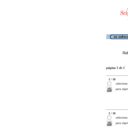
Ref
página 1 de 1
1 / 10
selecciona
para impr
2 / 10
selecciona
para impr