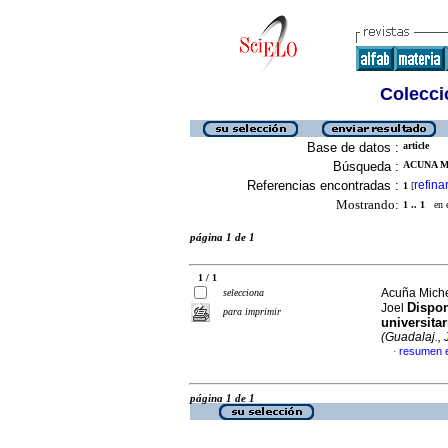
Colecció
Base de datos :
article
Búsqueda :
ACUNA M
Referencias encontradas :
refina
1
[
Mostrando:
1 .. 1
en el
página 1 de 1
1 / 1
Acuña Miche
selecciona
Dispon
Joel
para imprimir
universita
(Guadalaj., J
resumen 
·
página 1 de 1