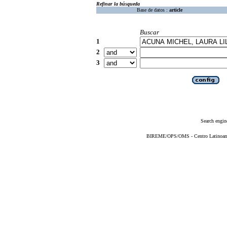
Refinar la búsqueda
Base de datos :
article
Buscar
1
2
3
Search engin
BIREME/OPS/OMS - Centro Latinoameri