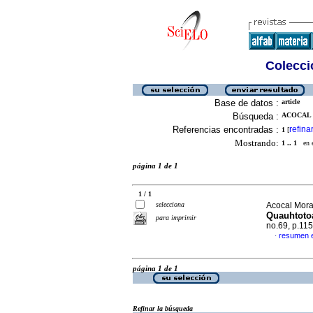
Colecció
Base de datos :
article
Búsqueda :
ACOCAL 
Referencias encontradas :
refina
1
[
Mostrando:
1 .. 1
en el
página 1 de 1
1 / 1
selecciona
Acocal Mora
Quauhtotoa
para imprimir
no.69, p.11
resumen 
·
página 1 de 1
Refinar la búsqueda