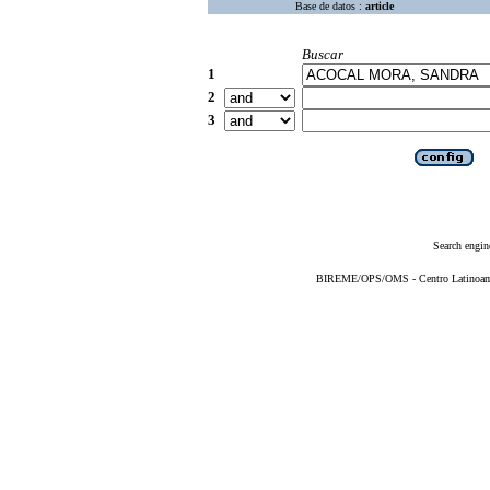
Base de datos :
article
Buscar
1
2
3
Search engin
BIREME/OPS/OMS - Centro Latinoameri