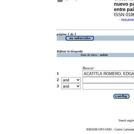
nuevo pa
entre pa
ISSN 018
resume
·
página 1 de 1
Refinar la búsqueda
Base de datos :
article
Buscar
1
2
3
Search engin
BIREME/OPS/OMS - Centro Latinoameri