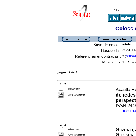
Colecció
Base de datos :
article
Búsqueda :
ACATITL
Referencias encontradas :
refina
2
[
Mostrando:
1 .. 2
en el
página 1 de 1
1 / 2
selecciona
Acatitla 
de redes
para imprimir
perspect
ISSN 244
resume
·
2 / 2
Guzmán, A
selecciona
Grossman
para imprimir