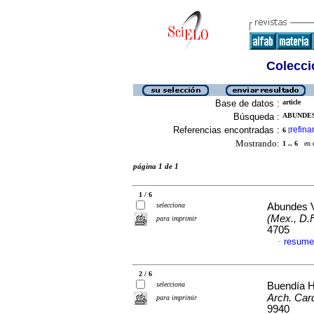
Colecció
Base de datos :
article
Búsqueda :
ABUNDES
Referencias encontradas :
refina
6
[
Mostrando:
1 .. 6
en el
página 1 de 1
1 / 6
selecciona
Abundes V
(Mex., D.F
para imprimir
4705
resume
·
2 / 6
selecciona
Buendía H
Arch. Card
para imprimir
9940