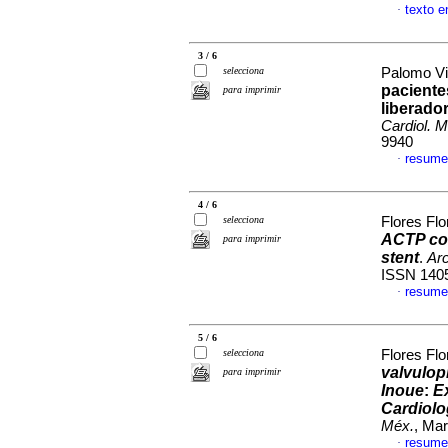
texto e
·
3 / 6
selecciona
Palomo Vil
paciente
para imprimir
liberado
Cardiol. M
9940
resume
·
4 / 6
selecciona
Flores Flo
ACTP con
para imprimir
stent
.
Arc
ISSN 140
resume
·
5 / 6
selecciona
Flores Flo
valvulop
para imprimir
Inoue
:
E
Cardiolo
Méx.
, Mar
resume
·