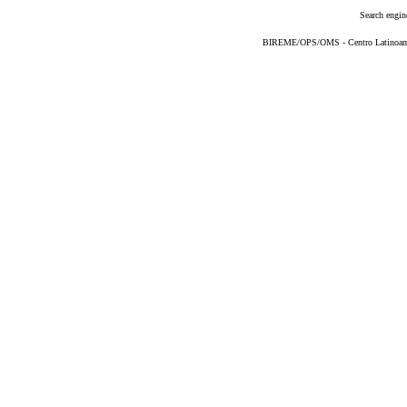
Search engin
BIREME/OPS/OMS - Centro Latinoameri