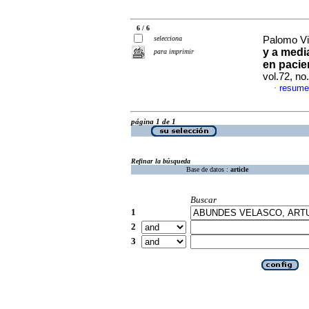
6 / 6
selecciona
Palomo Vil
y a medi
para imprimir
en pacie
vol.72, n
resume
·
página 1 de 1
Refinar la búsqueda
Base de datos :
article
Buscar
1
2
3